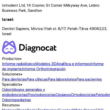
Istrodent Ltd, 14 Cosmic St Corner Milkyway Ave, Linbro
Business Park, Sandton
Israel:
Dentist Sapiens, Mivtza Iftah st. 8/17, Petah-Tikva 4906223,
Israel
Productos
Informe radiológico
Modelos 3D
Analítica e informes
Informe
de implante
Informe Ortho
Integración
Soluciones
Para dentistas
Para clínicas
Para laboratorios
Para pacientes
Specialists
Odontólogos generales y
endodoncistas
Prostodoncistas
Cirujanos
Ortodoncistas
Periodo
Odontopediatras
Recursos